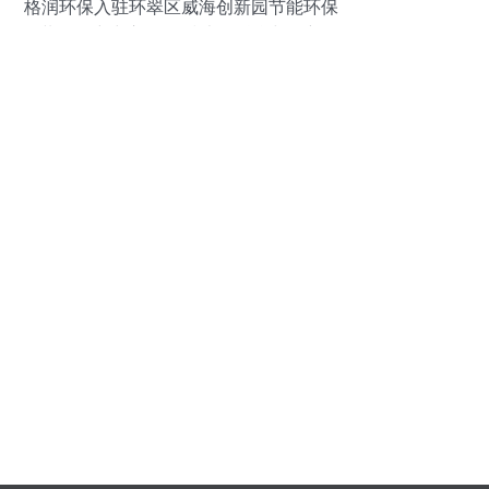
格润环保入驻环翠区威海创新园节能环保
装备研究中心 绿色技术的融合与创新