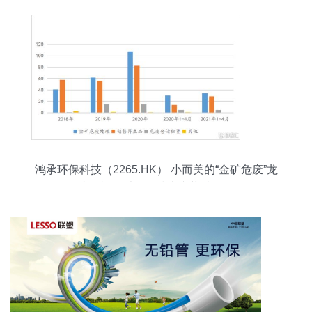
鸿承环保科技（2265.HK） 小而美的“金矿危废”龙
头，能否以绿色技术逆势破局？