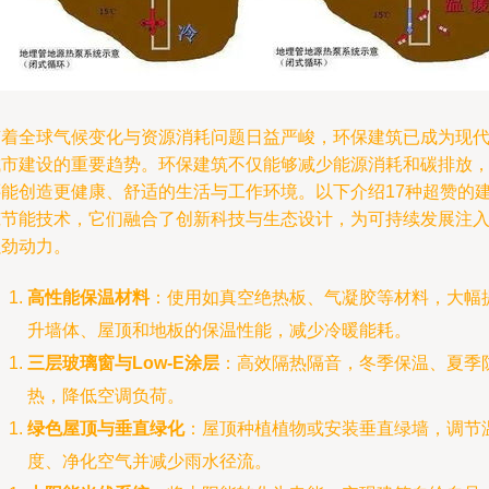
随着全球气候变化与资源消耗问题日益严峻，环保建筑已成为现
城市建设的重要趋势。环保建筑不仅能够减少能源消耗和碳排放
还能创造更健康、舒适的生活与工作环境。以下介绍17种超赞的
筑节能技术，它们融合了创新科技与生态设计，为可持续发展注
强劲动力。
高性能保温材料
：使用如真空绝热板、气凝胶等材料，大幅
升墙体、屋顶和地板的保温性能，减少冷暖能耗。
三层玻璃窗与Low-E涂层
：高效隔热隔音，冬季保温、夏季
热，降低空调负荷。
绿色屋顶与垂直绿化
：屋顶种植植物或安装垂直绿墙，调节
度、净化空气并减少雨水径流。